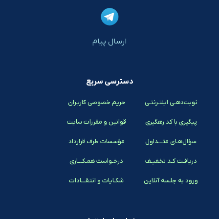
ارسال پیام
دسترسی سریع
نوبت‌دهـی اینتـرنتـی
حریم خصوصی کاربـران
پیگیری با کد رهگیری
قوانین و مقررات سایت
سؤال‌هـای متـــداول
مؤسسات طرف قرارداد
دریافـت کـد تخفیـف
درخـواست همـکـــاری
ورود به جلسه آنلاین
شکـایات و انتقـــادات