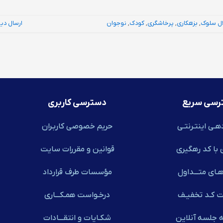
ال سلوک
,
بزهکاری
,
پرخاشگری
,
کودک
,
نوجوان
ارسال دی
رسی سریع
دسترسی کاربری
هـی اینتـرنتـی
حریم خصوصی کاربـران
 با کد رهگیری
قوانین و مقررات سایت
ـای متـــداول
مؤسسات طرف قرارداد
ت کـد تخفیـف
درخـواست همـکـــاری
ه جلسه آنلاین
شکـایات و انتقـــادات