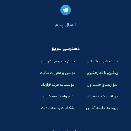
ارسال پیام
دسترسی سریع
نوبت‌دهـی اینتـرنتـی
حریم خصوصی کاربـران
پیگیری با کد رهگیری
قوانین و مقررات سایت
سؤال‌هـای متـــداول
مؤسسات طرف قرارداد
دریافـت کـد تخفیـف
درخـواست همـکـــاری
ورود به جلسه آنلاین
شکـایات و انتقـــادات