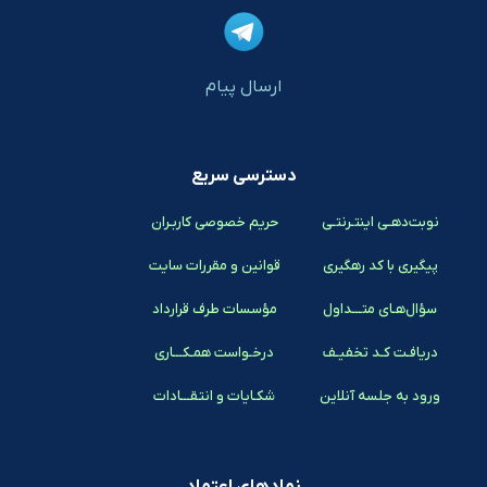
ارسال پیام
دسترسی سریع
نوبت‌دهـی اینتـرنتـی
حریم خصوصی کاربـران
پیگیری با کد رهگیری
قوانین و مقررات سایت
سؤال‌هـای متـــداول
مؤسسات طرف قرارداد
دریافـت کـد تخفیـف
درخـواست همـکـــاری
ورود به جلسه آنلاین
شکـایات و انتقـــادات