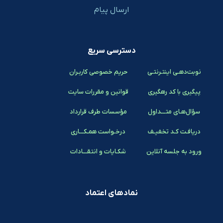
ارسال پیام
دسترسی سریع
نوبت‌دهـی اینتـرنتـی
حریم خصوصی کاربـران
پیگیری با کد رهگیری
قوانین و مقررات سایت
سؤال‌هـای متـــداول
مؤسسات طرف قرارداد
دریافـت کـد تخفیـف
درخـواست همـکـــاری
ورود به جلسه آنلاین
شکـایات و انتقـــادات
نمادهای اعتماد