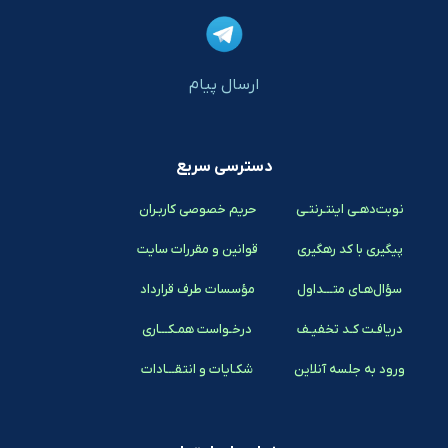
ارسال پیام
دسترسی سریع
نوبت‌دهـی اینتـرنتـی
حریم خصوصی کاربـران
پیگیری با کد رهگیری
قوانین و مقررات سایت
سؤال‌هـای متـــداول
مؤسسات طرف قرارداد
دریافـت کـد تخفیـف
درخـواست همـکـــاری
ورود به جلسه آنلاین
شکـایات و انتقـــادات