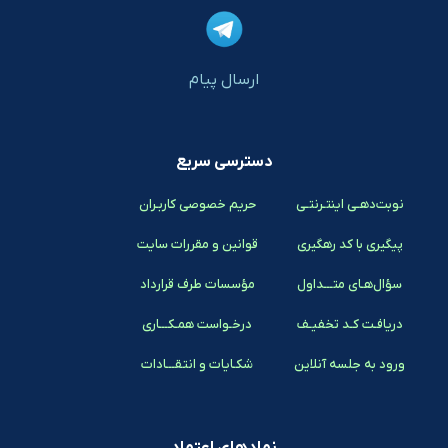
ارسال پیام
دسترسی سریع
نوبت‌دهـی اینتـرنتـی
حریم خصوصی کاربـران
پیگیری با کد رهگیری
قوانین و مقررات سایت
سؤال‌هـای متـــداول
مؤسسات طرف قرارداد
دریافـت کـد تخفیـف
درخـواست همـکـــاری
ورود به جلسه آنلاین
شکـایات و انتقـــادات