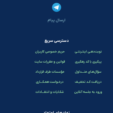
ارسال پیام
دسترسی سریع
نوبت‌دهـی اینتـرنتـی
حریم خصوصی کاربـران
پیگیری با کد رهگیری
قوانین و مقررات سایت
سؤال‌هـای متـــداول
مؤسسات طرف قرارداد
دریافـت کـد تخفیـف
درخـواست همـکـــاری
ورود به جلسه آنلاین
شکـایات و انتقـــادات