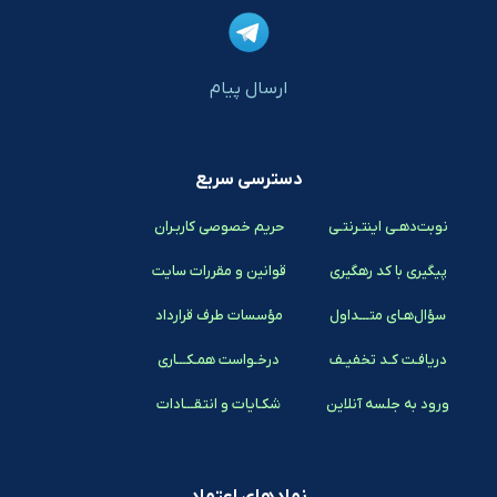
ارسال پیام
دسترسی سریع
نوبت‌دهـی اینتـرنتـی
حریم خصوصی کاربـران
پیگیری با کد رهگیری
قوانین و مقررات سایت
سؤال‌هـای متـــداول
مؤسسات طرف قرارداد
دریافـت کـد تخفیـف
درخـواست همـکـــاری
ورود به جلسه آنلاین
شکـایات و انتقـــادات