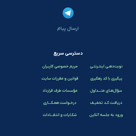
ارسال پیام
دسترسی سریع
نوبت‌دهـی اینتـرنتـی
حریم خصوصی کاربـران
پیگیری با کد رهگیری
قوانین و مقررات سایت
سؤال‌هـای متـــداول
مؤسسات طرف قرارداد
دریافـت کـد تخفیـف
درخـواست همـکـــاری
ورود به جلسه آنلاین
شکـایات و انتقـــادات