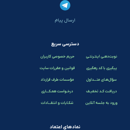
ارسال پیام
دسترسی سریع
نوبت‌دهـی اینتـرنتـی
حریم خصوصی کاربـران
پیگیری با کد رهگیری
قوانین و مقررات سایت
سؤال‌هـای متـــداول
مؤسسات طرف قرارداد
دریافـت کـد تخفیـف
درخـواست همـکـــاری
ورود به جلسه آنلاین
شکـایات و انتقـــادات
نمادهای اعتماد