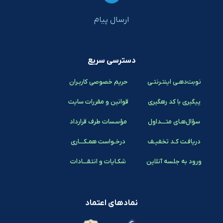
ارسال پیام
دسترسی سریع
نوبت‌دهـی اینتـرنتـی
حریم خصوصی کاربـران
پیگیری با کد رهگیری
قوانین و مقررات سایت
سؤال‌هـای متـــداول
مؤسسات طرف قرارداد
دریافـت کـد تخفیـف
درخـواست همـکـــاری
ورود به جلسه آنلاین
شکـایات و انتقـــادات
نمادهای اعتماد