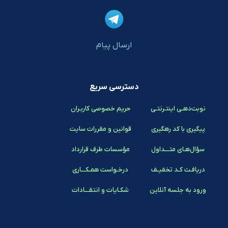
ارسال پیام
دسترسی سریع
نوبت‌دهـی اینتـرنتـی
حریم خصوصی کاربـران
پیگیری با کد رهگیری
قوانین و مقررات سایت
سؤال‌هـای متـــداول
مؤسسات طرف قرارداد
دریافـت کـد تخفیـف
درخـواست همـکـــاری
ورود به جلسه آنلاین
شکـایات و انتقـــادات