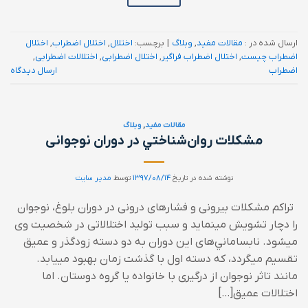
ارسال شده در :
مقالات مفید
,
وبلاگ
|
برچسب:
اختلال
,
اختلال اضطراب
,
اختلال
اضطراب چیست
,
اختلال اضطراب فراگیر
,
اختلال اضطرابی
,
اختلالات اضطرابی
,
اضطراب
ارسال دیدگاه
مقالات مفید
,
وبلاگ
مشکلات روان‌شناختي در دوران نوجوانی
نوشته شده در تاریخ
۱۳۹۷/۰۸/۱۴
توسط
مدیر سایت
تراکم مشکلات بيرونی و فشارهای درونی در دوران بلوغ، نوجوان
را دچار تشويش می‏نمايد و سبب توليد اختلالاتی در شخصيت وی
می‏شود. نابساماني‌های اين دوران به دو دسته زودگذر و عميق
تقسيم می‏گردد، که دسته اول با گذشت زمان بهبود می‏يابد.
مانند تاثر نوجوان از درگيری با خانواده يا گروه دوستان. اما
اختلالات عميق[…]