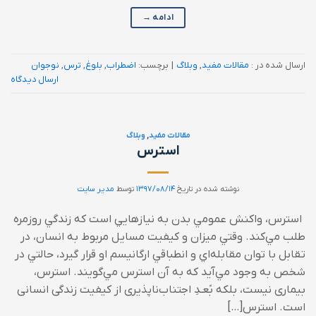
ادامه
→
ارسال شده در :
مقالات مفید
,
وبلاگ
|
برچسب:
اضطراب
,
بلوغ
,
ترس
,
نوجوان
ارسال دیدگاه
مقالات مفید
,
وبلاگ
استرس
نوشته شده در تاریخ
۱۳۹۷/۰۸/۱۴
توسط
مدیر سایت
استرس، واكنش عمومي بدن به نيازهايي است كه زندگي روزمره
طلب مي‌كند. وقتي ميزان و كيفيت مسايل مربوط به انسان، در
تقابل با توان مقابله‌اي و انطباقي ارگانيسم او قرار گيرد، حالتي در
شخص به وجود مي‌آيد كه به آن استرس مي‌گويند. استرس،
بيماری نيست، بلكه بًعـدِ اجتناب‌ناپذيری از كيفيت زندگی انسانی
است. استرس[…]