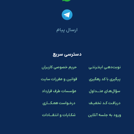
ارسال پیام
دسترسی سریع
نوبت‌دهـی اینتـرنتـی
حریم خصوصی کاربـران
پیگیری با کد رهگیری
قوانین و مقررات سایت
سؤال‌هـای متـــداول
مؤسسات طرف قرارداد
دریافـت کـد تخفیـف
درخـواست همـکـــاری
ورود به جلسه آنلاین
شکـایات و انتقـــادات