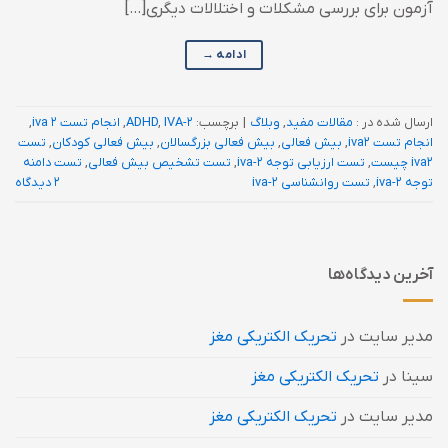
آزمون برای بررسی مشکلات و اختلالات دیگری[…]
ادامه
→
ارسال شده در :
مقالات مفید
,
وبلاگ
|
برچسب:
IVA-2
,
ADHD
,
انجام تست iva 2
,
انجام تست iva2
,
بیش فعالی
,
بیش فعالی بزرگسالان
,
بیش فعالی کودکان
,
تست
iva2 چیست
,
تست ارزیابی توجه iva-2
,
تست تشخیص بیش فعالی
,
تست دامنه
توجه iva-2
,
تست روانشناسی iva-2
2 دیدگاه
آخرین دیدگاه‌ها
مدیر سایت
در
تحریک الکتریکی مغز
سینا
در
تحریک الکتریکی مغز
مدیر سایت
در
تحریک الکتریکی مغز