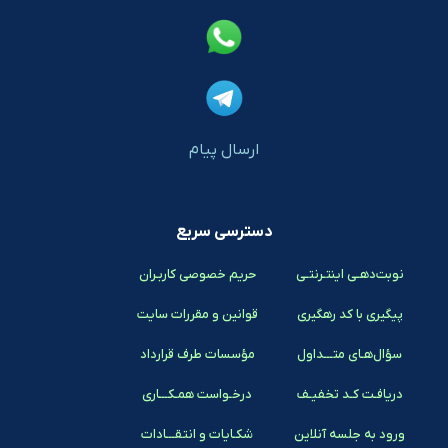
ارسال پیام
دسترسی سریع
نوبت‌دهـی اینتـرنتـی
حریم خصوصی کاربـران
پیگیری با کد رهگیری
قوانین و مقررات سایت
سؤال‌هـای متـــداول
مؤسسات طرف قرارداد
دریافـت کـد تخفیـف
درخـواست همـکـــاری
ورود به جلسه آنلاین
شکـایات و انتقـــادات