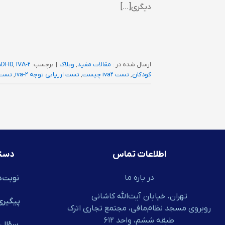
دیگری[…]
ارسال شده در :
مقالات مفید
,
وبلاگ
|
برچسب:
IVA-2
,
ADHD
کودکان
,
تست iva2 چیست
,
تست ارزیابی توجه iva-2
,
تست 
اطلاعات تماس
دست
در باره ما
نوبت‌د
تهران، خیابان آیت‌الله کاشانی
پیگیری
روبروی مسجد نظام‌مافی، مجتمع تجاری اترک
طبقه ششم، واحد ۶۱۲
سؤال‌ه