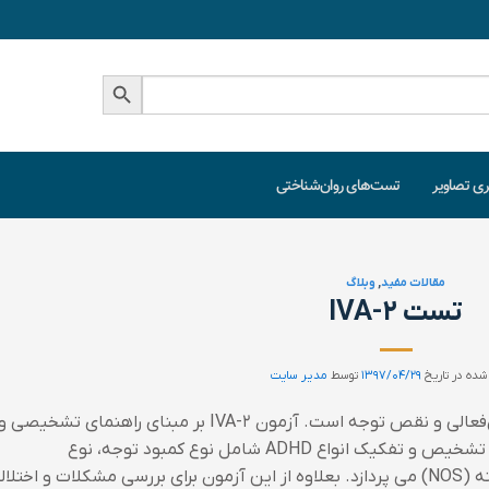
دکمه جستجو
ری تصاویر
تست‌های روان‌شناختی
مقالات مفید
,
وبلاگ
تست IVA-2
شده در تاریخ
۱۳۹۷/۰۴/۲۹
توسط
مدیر سایت
IVA-2، یک آزمون تخصصی برای تشخیص بیش‌فعالی و نقص توجه است. آزمون IVA-2 بر مبنای راهنمای تشخیصی و
آماری اختلالات روانی DSM-5 تدوین شده و به تشخیص و تفکیک انواع ADHD شامل نوع کمبود توجه، نوع
بیش‌فعال(تکانشگر)، نوع ترکیبی و نوع ناشناخته (NOS) می پردازد. بعلاوه از این آزمون برای بررسی مشکلات و اختل