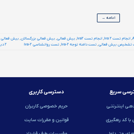
ادامه
→
,
انجام تست iva 2
,
انجام تست iva2
,
بیش فعالی
,
بیش فعالی بزرگسالان
,
بیش فعالی
تشخیص بیش فعالی
,
تست دامنه توجه iva-2
,
تست روانشناسی iva-2
2 دیدگاه
رسی سریع
دسترسی کاربری
هـی اینتـرنتـی
حریم خصوصی کاربـران
 با کد رهگیری
قوانین و مقررات سایت
ـای متـــداول
مؤسسات طرف قرارداد