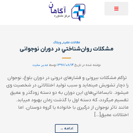
مقالات مفید
,
وبلاگ
مشکلات روان‌شناختي در دوران نوجوانی
نوشته شده در تاریخ
۱۳۹۷/۰۸/۱۴
توسط
مدیر سایت
تراکم مشکلات بيرونی و فشارهای درونی در دوران بلوغ، نوجوان
را دچار تشويش می‏نمايد و سبب توليد اختلالاتی در شخصيت وی
می‏شود. نابساماني‌های اين دوران به دو دسته زودگذر و عميق
تقسيم می‏گردد، که دسته اول با گذشت زمان بهبود می‏يابد.
مانند تاثر نوجوان از درگيری با خانواده يا گروه دوستان. اما
اختلالات عميق[…]
ادامه
→