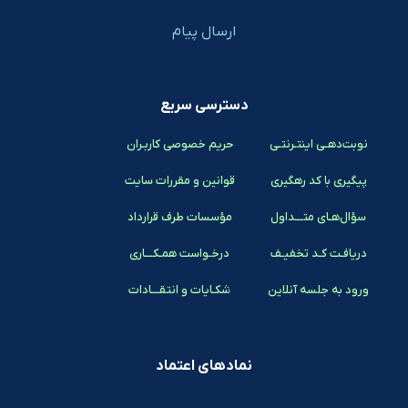
ارسال پیام
دسترسی سریع
نوبت‌دهـی اینتـرنتـی
حریم خصوصی کاربـران
پیگیری با کد رهگیری
قوانین و مقررات سایت
سؤال‌هـای متـــداول
مؤسسات طرف قرارداد
دریافـت کـد تخفیـف
درخـواست همـکـــاری
ورود به جلسه آنلاین
شکـایات و انتقـــادات
نمادهای اعتماد