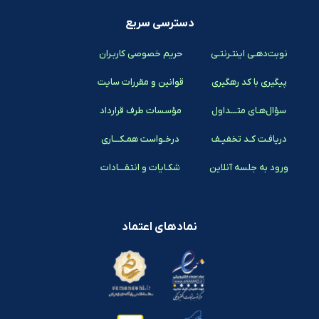
دسترسی سریع
نوبت‌دهـی اینتـرنتـی
حریم خصوصی کاربـران
پیگیری با کد رهگیری
قوانین و مقررات سایت
سؤال‌هـای متـــداول
مؤسسات طرف قرارداد
دریافـت کـد تخفیـف
درخـواست همـکـــاری
ورود به جلسه آنلاین
شکـایات و انتقـــادات
نمادهای اعتماد