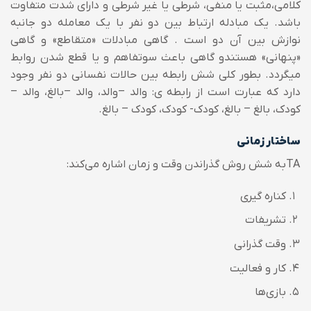
کلامی،مثبت یا منفی، شرطی یا غیر شرطی و دارای شدت متفاوت
باشد. یک مبادله ارتباط بین دو نفر با یک معامله دو جانبه
نوازش بین آن دو است . گاهی مبادلات «متقاطع» و گاهی
«پنهانی» هستندو گاهی باعث سوتفاهم و یا قطع شدن روابط
میگردد. بطور کلی شش رابطه بین حالات نفسانی دو نفر وجود
دارد که عبارت است از رابطه ی: والد –والد، والد –بالغ، والد –
کودک، بالغ – بالغ، کودک- کودک، کودک – بالغ.
ساختار زمانی
TA
به شش روش گذراندن وقت و زمان اشاره می‌کند:
کناره گیری
تشریفات
وقت گذرانی
کار و فعالیت
بازی‌ها