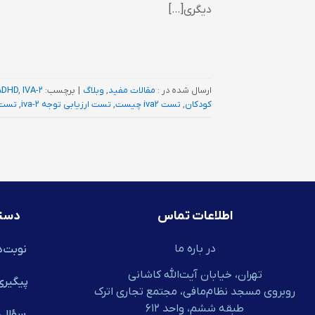
دیگری[…]
ارسال شده در :
مقالات مفید
,
وبلاگ
|
برچسب:
IVA-2
,
ADHD
کودکان
,
تست iva2 چیست
,
تست ارزیابی توجه iva-2
,
تست 
اطلاعات تماس
دست
در باره ما
نوبت‌د
تهران، خیابان آیت‌الله کاشانی
پیگیری
روبروی مسجد نظام‌مافی، مجتمع تجاری اترک
طبقه ششم، واحد ۶۱۲
سؤال‌ه