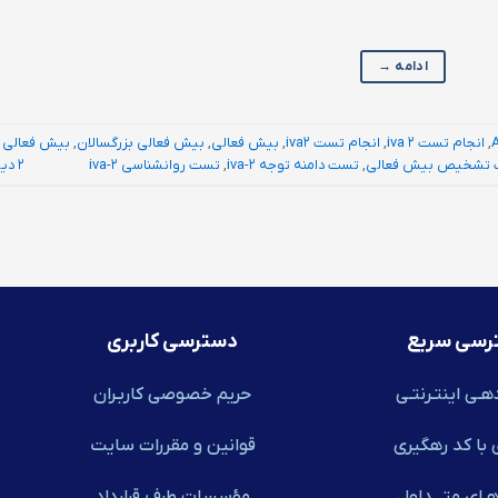
ادامه
→
,
انجام تست iva 2
,
انجام تست iva2
,
بیش فعالی
,
بیش فعالی بزرگسالان
,
بیش فعالی
تشخیص بیش فعالی
,
تست دامنه توجه iva-2
,
تست روانشناسی iva-2
2 دیدگاه
رسی سریع
دسترسی کاربری
هـی اینتـرنتـی
حریم خصوصی کاربـران
 با کد رهگیری
قوانین و مقررات سایت
ـای متـــداول
مؤسسات طرف قرارداد