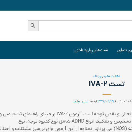
دکمه جستجو
ری تصاویر
تست‌های روان‌شناختی
مقالات مفید
,
وبلاگ
تست IVA-2
شده در تاریخ
۱۳۹۷/۰۴/۲۹
توسط
مدیر سایت
IVA-2، یک آزمون تخصصی برای تشخیص بیش‌فعالی و نقص توجه است. آزمون IVA-2 بر مبنای راهنمای تشخیصی و
آماری اختلالات روانی DSM-5 تدوین شده و به تشخیص و تفکیک انواع ADHD شامل نوع کمبود توجه، نوع
بیش‌فعال(تکانشگر)، نوع ترکیبی و نوع ناشناخته (NOS) می پردازد. بعلاوه از این آزمون برای بررسی مشکلات و اختل